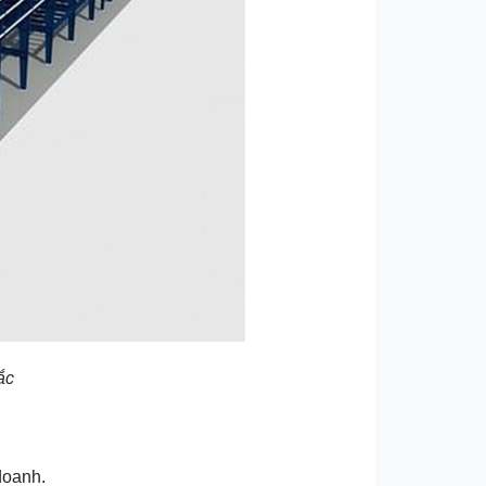
ắc
doanh.