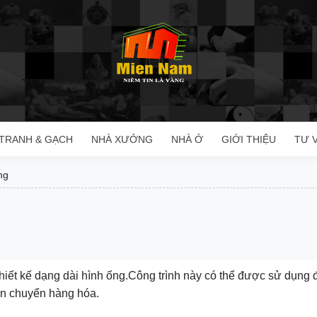
TRANH & GẠCH
NHÀ XƯỞNG
NHÀ Ở
GIỚI THIỆU
TƯ 
ng
iết kế dạng dài hình ống.Công trình này có thể được sử dụng để
ận chuyển hàng hóa.