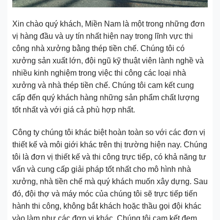
Xin chào quý khách, Miền Nam là một trong những đơn
vị hàng đầu và uy tín nhất hiện nay trong lĩnh vực thi
công nhà xưởng bằng thép tiền chế. Chúng tôi có
xưởng sản xuất lớn, đội ngũ kỹ thuật viên lành nghề và
nhiều kinh nghiệm trong việc thi công các loại nhà
xưởng và nhà thép tiền chế. Chúng tôi cam kết cung
cấp đến quý khách hàng những sản phẩm chất lượng
tốt nhất và với giá cả phù hợp nhất.
Công ty chúng tôi khác biệt hoàn toàn so với các đơn vị
thiết kế và môi giới khác trên thị trường hiện nay. Chúng
tôi là đơn vị thiết kế và thi công trực tiếp, có khả năng tư
vấn và cung cấp giải pháp tốt nhất cho mô hình nhà
xưởng, nhà tiền chế mà quý khách muốn xây dựng. Sau
đó, đội thợ và máy móc của chúng tôi sẽ trực tiếp tiến
hành thi công, không bắt khách hoặc thầu gọi đội khác
vào làm như các đơn vị khác. Chúng tôi cam kết đem