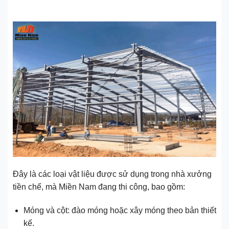
Đây là các loại vật liệu được sử dụng trong nhà xưởng
tiền chế, mà Miền Nam đang thi công, bao gồm:
Móng và cột: đào móng hoặc xây móng theo bản thiết
kế.