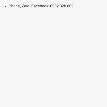
Phone, Zalo, Facebook: 0902.328.809