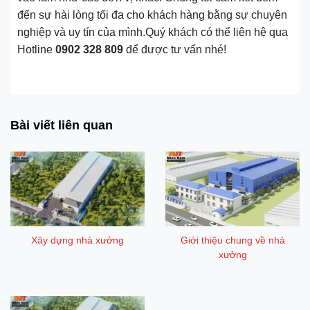
đến sự hài lòng tối đa cho khách hàng bằng sự chuyên
nghiệp và uy tín của mình.Quý khách có thể liên hệ qua
Hotline
0902 328 809
để được tư vấn nhé!
Làm nhà xưởng tiền chế giá rẻ bất ngờ
Bài viết liên quan
Xây dựng nhà xưởng
Giới thiệu chung về nhà
xưởng