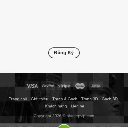
Đăng Ký
Trang chủ
Giới thiệu
Tranh & Gạch
Tranh 3D
Gạch 3D
Khách hàng
Liên hệ
Copyright 2026 © nhadepvip.com
Tranh kính
Tranh 3D
Gạch 3D
Tranh gạch
Gạch lát nền
Gạch ốp tường