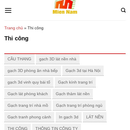
Bỏ
qua
nội
dung
Trang chủ
»
Thi công
Thi công
CẦU THANG
gạch 3D lát nền nhà
gạch 3D phòng ăn nhà bếp
Gạch 3d tại Hà Nội
gạch 3d vinh quy bái tổ
Gạch kính trang trí
Gạch lát phòng khách
Gạch thảm lát nền
Gạch trang trí nhà mồ
Gạch trang trí phòng ngủ
Gạch tranh phong cảnh
In gạch 3d
LÁT NỀN
THI CÔNG
THÔNG TIN CÔNG TY