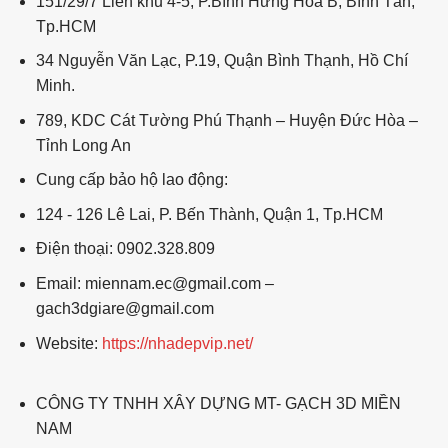
151/29/7 Liên khu 4-5, P.Bình Hưng Hòa B, Bình Tân,
Tp.HCM
34 Nguyễn Văn Lạc, P.19, Quận Bình Thạnh, Hồ Chí
Minh.
789, KDC Cát Tường Phú Thạnh – Huyện Đức Hòa –
Tỉnh Long An
Cung cấp bảo hộ lao động:
124 - 126 Lê Lai, P. Bến Thành, Quận 1, Tp.HCM
Điện thoại: 0902.328.809
Email: miennam.ec@gmail.com –
gach3dgiare@gmail.com
Website:
https://nhadepvip.net/
CÔNG TY TNHH XÂY DỰNG MT- GẠCH 3D MIỀN
NAM