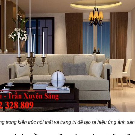
trong kiến trúc nội thất và trang trí để tạo ra hiệu ứng ánh sá