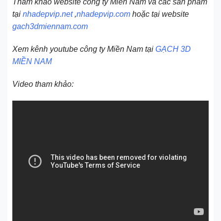
Tham khảo website công ty Miền Nam và các sản phẩm
tại
nhadepvip.net
,
nhadepvip.com
hoặc tại website
gach3dmiennam.com
Xem kênh youtube công ty Miền Nam tại
GẠCH 3D
MIỀN NAM
Video tham khảo: