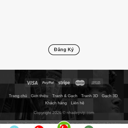
Đăng Ký
Trang chủ
Giới thiệu
Tranh & Gạch
Tranh 3D
Gạch 3D
Khách hàng
Liên hệ
Copyright 2026 © nhadepvip.com
Tranh kính
Tranh 3D
Gạch 3D
Tranh gạch
Gạch lát nền
Gạch ốp tường