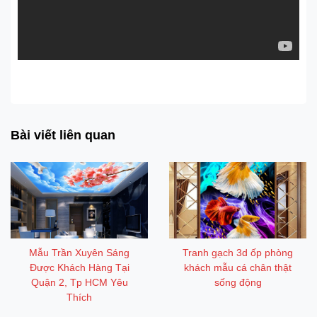
Trần xuyên sáng- Công trình thi công tại quận 1, tp HCM
Bài viết liên quan
Mẫu Trần Xuyên Sáng
Tranh gạch 3d ốp phòng
Được Khách Hàng Tại
khách mẫu cá chân thật
Quận 2, Tp HCM Yêu
sống động
Thích