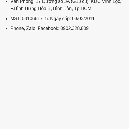
Văn Phòng: 17 Đường số 3A (G13 cũ), KDC Vĩnh Lộc,
P.Bình Hưng Hòa B, Bình Tân, Tp.HCM
MST: 0310661715. Ngày cấp: 03/03/2011
Phone, Zalo, Facebook: 0902.328.809