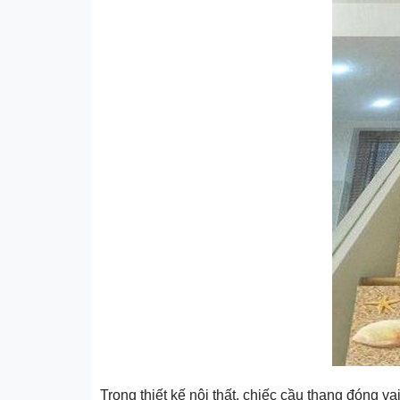
Trong thiết kế nội thất, chiếc cầu thang đóng v