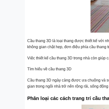
Cầu thang 3D là loại thang được thiết kế với n
không gian chật hẹp, đơn điệu phía cầu thang t
Việc thiết kế cầu thang 3D trong nhà còn giúp c
Tìm hiểu về cầu thang 3D
Cầu thang 3D ngày càng được ưa chuộng và sử 
gian trong ngôi nhà trở nên rộng rãi, sống độn
Phân loại các cách trang trí cầu th