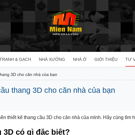
TRANH & GẠCH
NHÀ XƯỞNG
NHÀ Ở
GIỚI THIỆU
TƯ 
thang 3D cho căn nhà của bạn
cầu thang 3D cho căn nhà của bạn
nên thiết kế thang cầu 3D cho căn nhà của mình. Hãy cùng tìm h
 3D có gì đặc biệt?