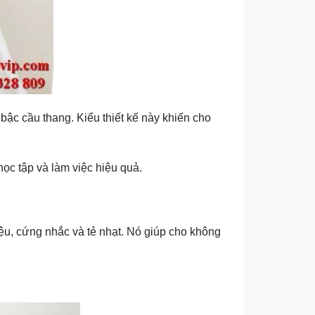
bậc cầu thang. Kiểu thiết kế này khiến cho
học tập và làm việc hiệu quả.
u, cứng nhắc và tẻ nhạt. Nó giúp cho không