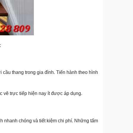
:
i cầu thang trong gia đình. Tiến hành theo hình
 vẽ trực tiếp hiện nay ít được áp dụng.
h nhanh chóng và tiết kiệm chi phí. Những tấm