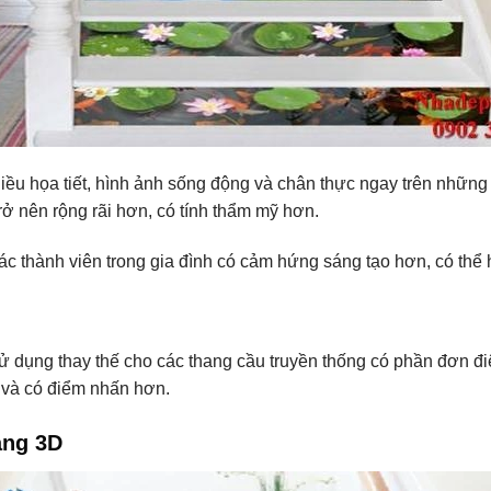
hiều họa tiết, hình ảnh sống động và chân thực ngay trên những 
rở nên rộng rãi hơn, có tính thẩm mỹ hơn.
ác thành viên trong gia đình có cảm hứng sáng tạo hơn, có thể 
dụng thay thế cho các thang cầu truyền thống có phần đơn điệ
g và có điểm nhấn hơn.
ang 3D