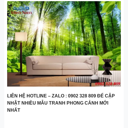
LIÊN HỆ HOTLINE – ZALO : 0902 328 809 ĐỂ CẬP
NHẬT NHIỀU MẪU TRANH PHONG CẢNH MỚI
NHẤT
Ý nghĩa Tranh Phong Cảnh, có thể bạn chưa biết ?