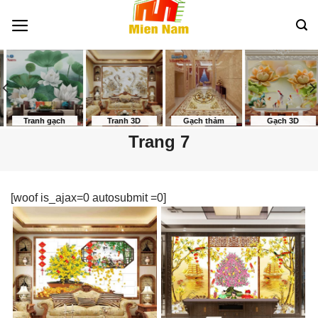
Bỏ
qua
nội
dung
Tranh gạch
Tranh 3D
Gạch thảm
Gạch 3D
Trang 7
[woof is_ajax=0 autosubmit =0]