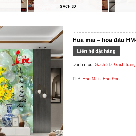
GẠCH 3D
Hoa mai – hoa đào HM
Liên hệ đặt hàng
Danh mục:
Gạch 3D
,
Gạch trang 
Thẻ:
Hoa Mai - Hoa Đào