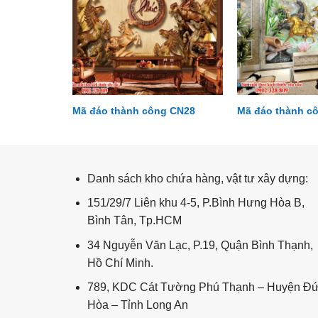
g CN05
Mã đáo thành công CN28
Mã đáo thành c
Hoa mai - hoa đào HM49
Danh sách kho chứa hàng, vật tư xây dựng:
151/29/7 Liên khu 4-5, P.Bình Hưng Hòa B,
Bình Tân, Tp.HCM
34 Nguyễn Văn Lạc, P.19, Quận Bình Thạnh,
Hồ Chí Minh.
789, KDC Cát Tường Phú Thạnh – Huyện Đ
Hòa – Tỉnh Long An