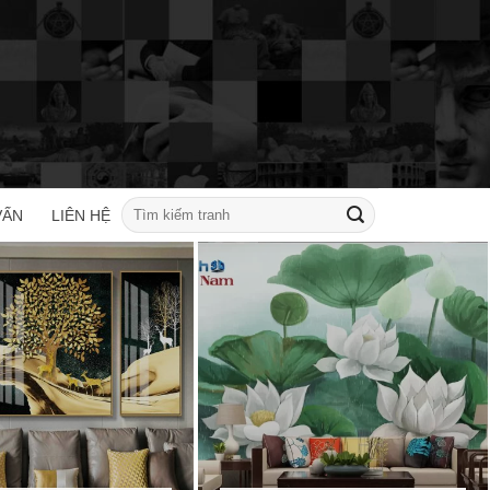
Tìm
VẤN
LIÊN HỆ
kiếm: