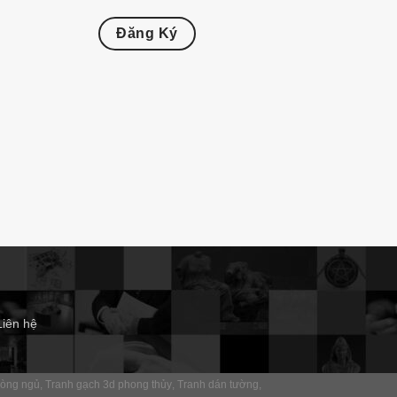
Đăng Ký
Liên hệ
hòng ngủ
Tranh gạch 3d phong thủy
Tranh dán tường