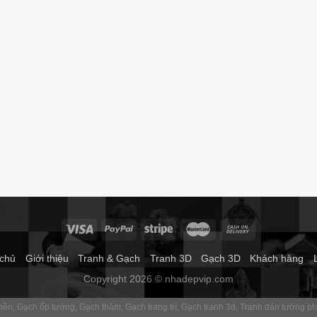
 chủ
Giới thiệu
Tranh & Gạch
Tranh 3D
Gạch 3D
Khách hàng
Copyright 2026 © nhadepvip.com
 nền
Gạch ốp tường
Gạch thảm
Gạch trang trí
Gạch tranh 3d
Tranh dán tường p