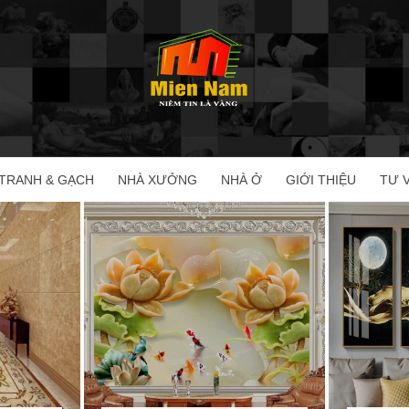
TRANH & GẠCH
NHÀ XƯỞNG
NHÀ Ở
GIỚI THIỆU
TƯ 