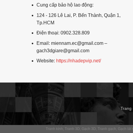
Cung cấp bảo hộ lao động:
124 - 126 Lê Lai, P. Bến Thành, Quận 1,
Tp.HCM
Điện thoại: 0902.328.809
Email: miennam.ec@gmail.com –
gach3dgiare@gmail.com
Website:
https://nhadepvip.net/
Trang
Tranh kính
Tranh 3D
Gạch 3D
Tranh gạch
Gạch lát