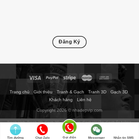
Đăng Ký
Trang chủ
Giới thiệu
Tranh & Gạch
Tranh 3D
Gạch 3D
Khách hàng
Liên hệ
Copyright 2026 © nhadepvip.com
Tranh kính
Tranh 3D
Gạch 3D
Tranh gạch
Gạch lát nền
Gạch ốp tường
Gạch thảm
Gạch trang trí
Gạch tranh 3d
Tranh dán tường phòng ngủ
Tranh gạch 3d phong thủy
Tranh dán tường
Gọi điện
Tìm đường
Chat Zalo
Messenger
Nhắn tin SMS