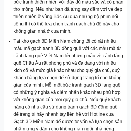
bức tranh thiên nhiên với đầy đủ màu sắc và có phần
thơ mộng. Nếu như bạn đã từng say đắm với vẻ đẹp
thiên nhiên ở vùng Bắc Âu qua những bộ phim nổi
tiếng thì có thể lựa chọn tranh gạch chủ đề này cho
không gian nhà ở của mình.
Tại kho gạch 3D Miền Nam chúng tôi có rất nhiều
mẫu mã gạch tranh 3D đồng quê với các mẫu mã từ
cảnh làng quê Việt Nam tới những mẫu về cảnh làng
quê Châu Âu rất phong phú và đa dạng với nhiều
kích cỡ và mức giá khác nhau cho quý gia chủ, quý
khách hàng lựa chọn để sử dụng trang trí cho không
gian của mình. Mỗi một bức tranh gạch 3D làng quê
có những ý nghĩa và điểm nhấn khác nhau phù hợp
với không gian của mỗi quý gia chủ. Nếu quý khách
hàng có nhu cầu sử dụng tranh gạch 3D đồng quê
để trang trí hãy nhanh tay liên hệ với Hotline của
Gạch 3D Miền Nam để được tư vấn và lựa chọn sản
phẩm ưng ý dành cho không gian ngôi nhà riêng