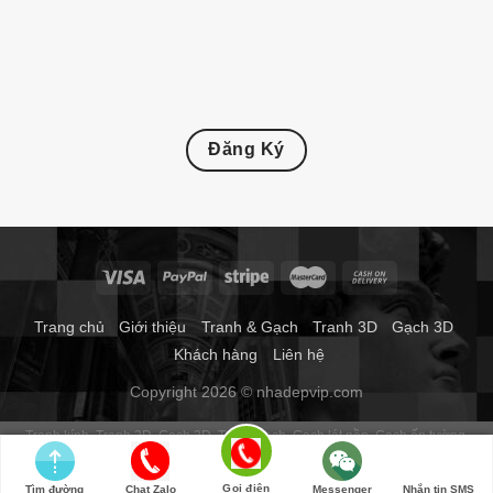
Đăng Ký
Trang chủ
Giới thiệu
Tranh & Gạch
Tranh 3D
Gạch 3D
Khách hàng
Liên hệ
Copyright 2026 © nhadepvip.com
Tranh kính
Tranh 3D
Gạch 3D
Tranh gạch
Gạch lát nền
Gạch ốp tường
Gạch thảm
Gạch trang trí
Gạch tranh 3d
Tranh dán tường phòng ngủ
Tranh gạch 3d phong thủy
Tranh dán tường
Gọi điện
Tìm đường
Chat Zalo
Messenger
Nhắn tin SMS