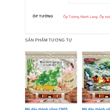
ỐP TƯỜNG
Ốp Tường Hành Lang
,
Ốp tư
SẢN PHẨM TƯƠNG TỰ
g CN08
Mã đáo thành công CN25
Mã đáo thành c