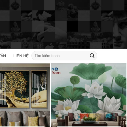
Tìm
VẤN
LIÊN HỆ
kiếm: