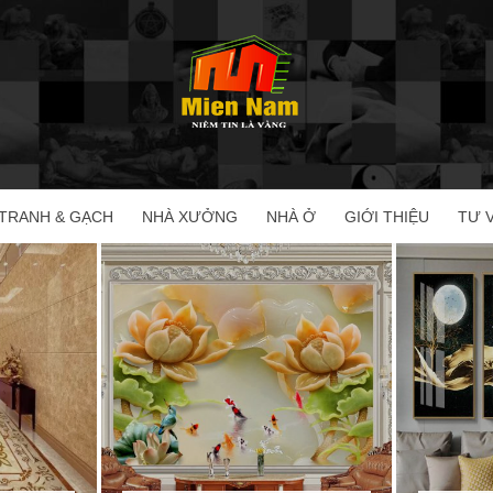
TRANH & GẠCH
NHÀ XƯỞNG
NHÀ Ở
GIỚI THIỆU
TƯ 