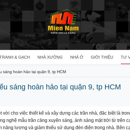
TRANH & GẠCH
NHÀ XƯỞNG
NHÀ Ở
GIỚI THIỆU
TƯ 
u sáng hoàn hảo tại quận 9, tp HCM
ếu sáng hoàn hảo tại quận 9, tp HCM
 vời cho việc thiết kế và xây dựng các trần nhà, đặc biệt là tr
g nghệ mẫu trần căng xuyên sáng, ánh sáng mặt trời từ trên cao
ệm năng lượng và giảm thiểu sử dụng đèn điện trong nhà. Bên c