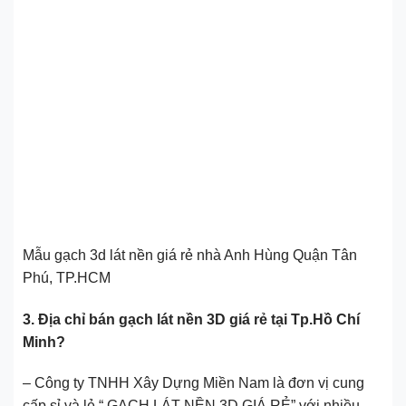
Mẫu gạch 3d lát nền giá rẻ nhà Anh Hùng Quận Tân
Phú, TP.HCM
3. Địa chỉ bán gạch lát nền 3D giá rẻ tại Tp.Hồ Chí
Minh?
– Công ty TNHH Xây Dựng Miền Nam là đơn vị cung
cấp sỉ và lẻ “ GẠCH LÁT NỀN 3D GIÁ RẺ” với nhiều