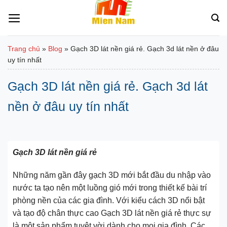
Bỏ
qua
nội
dung
Trang chủ
»
Blog
»
Gạch 3D lát nền giá rẻ. Gạch 3d lát nền ở đâu
uy tín nhất
Gạch 3D lát nền giá rẻ. Gạch 3d lát
nền ở đâu uy tín nhất
Gạch 3D lát nền giá rẻ
Những năm gần đây gạch 3D mới bắt đầu du nhập vào
nước ta tạo nên một luồng gió mới trong thiết kế bài trí
phòng nền của các gia đình. Với kiểu cách 3D nổi bật
và tạo độ chân thực cao Gạch 3D lát nền giá rẻ thực sự
là một sản phẩm tuyệt vời dành cho mọi gia đình. Các