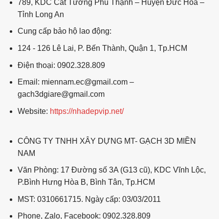
789, KDC Cát Tường Phú Thạnh – Huyện Đức Hòa –
Tỉnh Long An
Cung cấp bảo hộ lao động:
124 - 126 Lê Lai, P. Bến Thành, Quận 1, Tp.HCM
Điện thoại: 0902.328.809
Email: miennam.ec@gmail.com –
gach3dgiare@gmail.com
Website:
https://nhadepvip.net/
CÔNG TY TNHH XÂY DỰNG MT- GẠCH 3D MIỀN
NAM
Văn Phòng: 17 Đường số 3A (G13 cũ), KDC Vĩnh Lộc,
P.Bình Hưng Hòa B, Bình Tân, Tp.HCM
MST: 0310661715. Ngày cấp: 03/03/2011
Phone, Zalo, Facebook: 0902.328.809