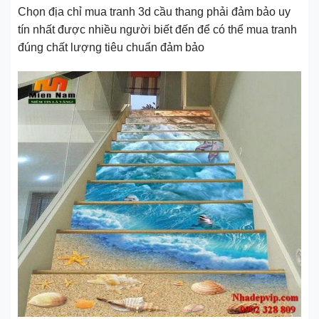
Chọn địa chỉ mua tranh 3d cầu thang phải đảm bảo uy
tín nhất được nhiều người biết đến để có thể mua tranh
đúng chất lượng tiêu chuẩn đảm bảo