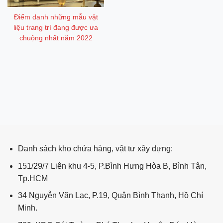
Điểm danh những mẫu vật
liệu trang trí đang được ưa
chuộng nhất năm 2022
ping post
Danh sách kho chứa hàng, vật tư xây dựng:
151/29/7 Liên khu 4-5, P.Bình Hưng Hòa B, Bình Tân,
Tp.HCM
34 Nguyễn Văn Lạc, P.19, Quận Bình Thạnh, Hồ Chí
Minh.