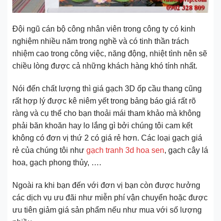
Đội ngũ cán bộ công nhân viên trong công ty có kinh
nghiệm nhiều năm trong nghề và có tinh thần trách
nhiệm cao trong công việc, năng động, nhiệt tình nên sẽ
chiều lòng được cả những khách hàng khó tính nhất.
Nói đến chất lượng thì giá gạch 3D ốp cầu thang cũng
rất hợp lý được kê niêm yết trong bảng báo giá rất rõ
ràng và cụ thể cho bạn thoải mái tham khảo mà không
phải băn khoăn hay lo lắng gì bởi chúng tôi cam kết
không có đơn vị thứ 2 có giá rẻ hơn. Các loại gạch giá
rẻ của chúng tôi như
gạch tranh 3d hoa sen
, gạch cây lá
hoa, gạch phong thủy, ….
Ngoài ra khi bạn đến với đơn vị bạn còn được hưởng
các dịch vụ ưu đãi như miễn phí vận chuyển hoặc được
ưu tiên giảm giá sản phẩm nếu như mua với số lượng