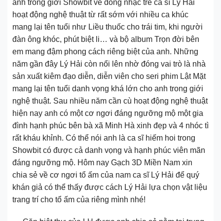
anh trong giới Showbit về dòng nhạc trẻ ca sĩ Lý Hải
hoạt động nghệ thuật từ rất sớm với nhiều ca khúc
mang lại tên tuổi như Liều thuốc cho trái tim, khi người
đàn ông khóc, phút biệt li… và bộ album Trọn đời bên
em mang đậm phong cách riêng biệt của anh. Những
năm gần đây Lý Hải còn nổi lên nhờ đóng vai trò là nhà
sản xuất kiêm đạo diễn, diễn viên cho seri phim Lật Mặt
mang lại tên tuổi danh vọng khá lớn cho anh trong giới
nghệ thuật. Sau nhiều năm cần cù hoạt động nghệ thuật
hiện nay anh có một cơ ngơi đáng ngưỡng mộ một gia
đình hạnh phúc bên bà xã Minh Hà xinh đẹp và 4 nhóc tì
rất kháu khỉnh. Có thể nói anh là ca sĩ hiếm hoi trong
Showbit có được cả danh vọng và hạnh phúc viên mãn
đáng ngưỡng mộ. Hôm nay Gạch 3D Miền Nam xin
chia sẻ về cơ ngơi tổ ấm của nam ca sĩ Lý Hải để quý
khán giả có thể thấy được cách Lý Hải lựa chọn vật liệu
trang trí cho tổ ấm của riêng mình nhé!