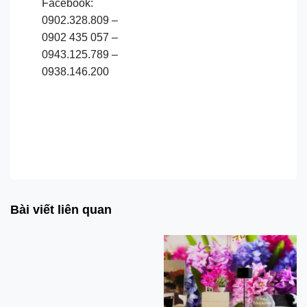
Facebook:
0902.328.809 –
0902 435 057 –
0943.125.789 –
0938.146.200
CÙNG CHIÊM NGƯỠNG BIỆT THỬ TRIỆU ĐÔ NHÀ LÝ HẢI VỚI
NHỮNG MẪU GẠCH 3D TRANG TRÍ BẮT MẮT
Bài viết liên quan