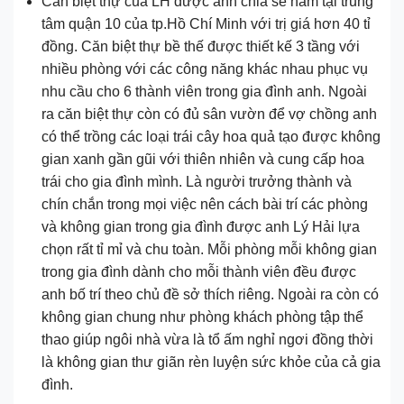
Căn biệt thự của LH được anh chia sẻ nằm tại trung
tâm quận 10 của tp.Hồ Chí Minh với trị giá hơn 40 tỉ
đồng. Căn biệt thự bề thế được thiết kế 3 tầng với
nhiều phòng với các công năng khác nhau phục vụ
nhu cầu cho 6 thành viên trong gia đình anh. Ngoài
ra căn biệt thự còn có đủ sân vườn để vợ chồng anh
có thể trồng các loại trái cây hoa quả tạo được không
gian xanh gần gũi với thiên nhiên và cung cấp hoa
trái cho gia đình mình. Là người trưởng thành và
chín chắn trong mọi việc nên cách bài trí các phòng
và không gian trong gia đình được anh Lý Hải lựa
chọn rất tỉ mỉ và chu toàn. Mỗi phòng mỗi không gian
trong gia đình dành cho mỗi thành viên đều được
anh bố trí theo chủ đề sở thích riêng. Ngoài ra còn có
không gian chung như phòng khách phòng tập thể
thao giúp ngôi nhà vừa là tổ ấm nghỉ ngơi đồng thời
là không gian thư giãn rèn luyện sức khỏe của cả gia
đình.