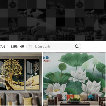
Tìm
VẤN
LIÊN HỆ
kiếm: