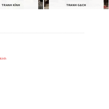
TRANH KÍNH
TRANH GẠCH
kính