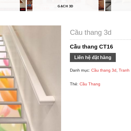
GẠCH 3D
Cầu thang 3d
Cầu thang CT16
Liên hệ đặt hàng
Danh mục:
Cầu thang 3d
,
Tranh 
Thẻ:
Cầu Thang