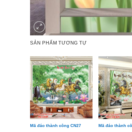
SẢN PHẨM TƯƠNG TỰ
g CN04
Mã đáo thành công CN27
Mã đáo thành c