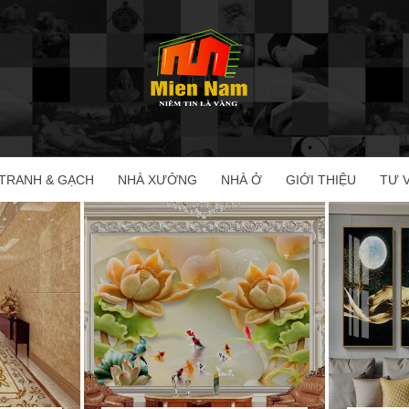
TRANH & GẠCH
NHÀ XƯỞNG
NHÀ Ở
GIỚI THIỆU
TƯ 