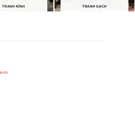
TRANH KÍNH
TRANH GẠCH
kính