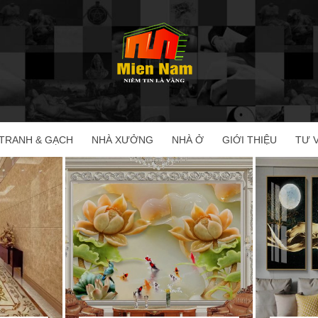
TRANH & GẠCH
NHÀ XƯỞNG
NHÀ Ở
GIỚI THIỆU
TƯ 