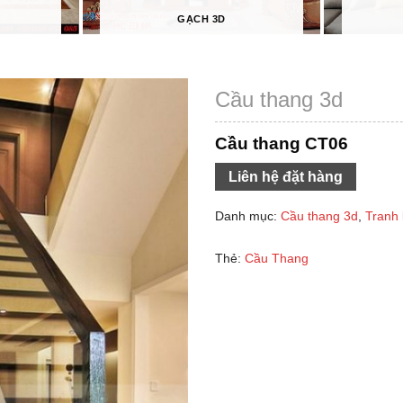
GẠCH 3D
Cầu thang 3d
Cầu thang CT06
Liên hệ đặt hàng
Danh mục:
Cầu thang 3d
,
Tranh 
Thẻ:
Cầu Thang