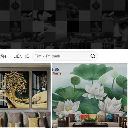
Tìm
VẤN
LIÊN HỆ
kiếm: