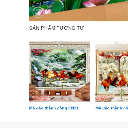
SẢN PHẨM TƯƠNG TỰ
g CN02
Mã đáo thành công CN21
Mã đáo thành c
Cầu thang CT06