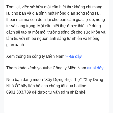
Tóm lại, việc sở hữu một căn biệt thự không chỉ mang
lại cho bạn và gia đình một không gian sống rộng rãi,
thoải mái mà còn đem lại cho bạn cảm giác tự do, riêng
tư và sang trọng. Một căn biệt thự được thiết kế đúng
cách sẽ tạo ra một môi trường sống tốt cho sức khỏe và
tâm trí, với nhiều nguồn ánh sáng tự nhiên và không
gian xanh.
Xem thông tin công ty Miền Nam
>>
tại đây
Tham khảo kênh youtube Công ty Miền Nam
>>tại đây
Nếu bạn đang muốn “Xây Dựng Biệt Thự”, “Xây Dựng
Nhà Ở” hãy liên hệ cho chúng tôi qua hotline
0901.303.789 để được tư vấn sớm nhất nhé.
Biệt thự - Nơi trải nghiệm cuộc sống đẳng cấp và không gian
xanh mát