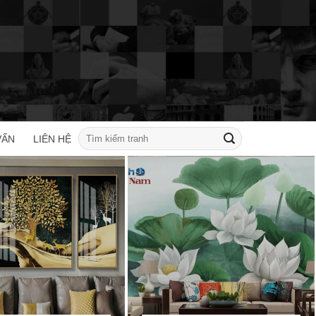
Tìm
VẤN
LIÊN HỆ
kiếm: