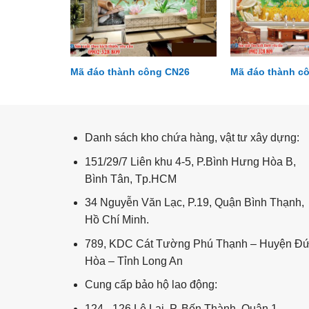
g CN07
Mã đáo thành công CN26
Mã đáo thành c
Tường hoa - tiểu cảnh TH24
Danh sách kho chứa hàng, vật tư xây dựng:
151/29/7 Liên khu 4-5, P.Bình Hưng Hòa B,
Bình Tân, Tp.HCM
34 Nguyễn Văn Lạc, P.19, Quận Bình Thạnh,
Hồ Chí Minh.
789, KDC Cát Tường Phú Thạnh – Huyện Đ
Hòa – Tỉnh Long An
Cung cấp bảo hộ lao động:
124 - 126 Lê Lai, P. Bến Thành, Quận 1,