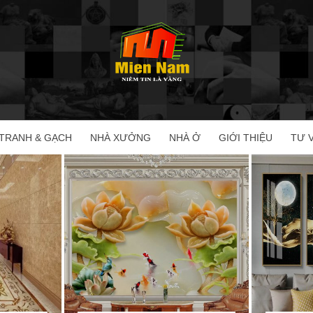
TRANH & GẠCH
NHÀ XƯỞNG
NHÀ Ở
GIỚI THIỆU
TƯ 