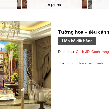
GẠCH 3D
Tường hoa – tiểu cản
Liên hệ đặt hàng
Danh mục:
Gạch 3D
,
Gạch trang 
Thẻ:
Tường Hoa - Tiểu Cảnh