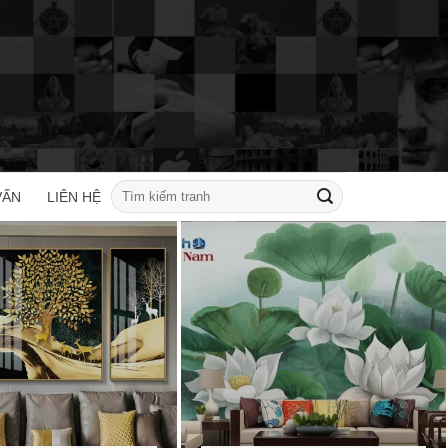
Tìm
VẤN
LIÊN HỆ
kiếm: