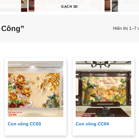
GẠCH 3D
 Công”
Hiển thị 1–7 
Con công CC03
Con công CC04