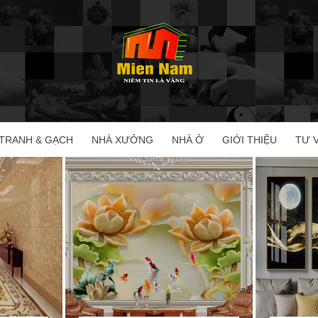
TRANH & GẠCH
NHÀ XƯỞNG
NHÀ Ở
GIỚI THIỆU
TƯ 