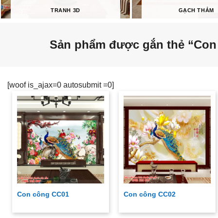
TRANH 3D
GẠCH THẢM
Sản phẩm được gắn thẻ “Con
[woof is_ajax=0 autosubmit =0]
Con công CC01
Con công CC02