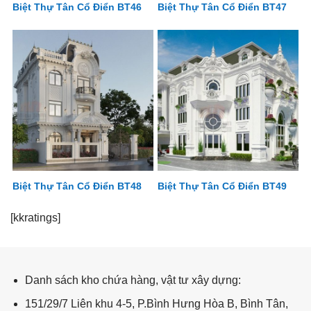
Biệt Thự Tân Cổ Điển BT46
Biệt Thự Tân Cổ Điển BT47
Biệt Thự Tân Cổ Điển BT48
Biệt Thự Tân Cổ Điển BT49
biệt thự tân cổ điển
[kkratings]
Danh sách kho chứa hàng, vật tư xây dựng:
151/29/7 Liên khu 4-5, P.Bình Hưng Hòa B, Bình Tân,