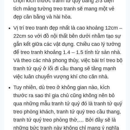
chọn kích thước tranh tứ quý bằng 2/3 diện
tích mảng tường treo tranh sẽ mang một vẻ
đẹp cân bằng và hài hòa.
Vị trí treo tranh đẹp nhất là cao khoảng 12cm –
22cm so với đồ nội thất bên dưới nhằm tạo sự
gắn kết giữa các vật dụng. Chiều cao lý tưởng
để treo tranh khoảng 1.4 – 1.5 tính từ sàn nhà.
Và theo các nhà phong thủy, việc bài trí treo bộ
tranh tứ quý ở lối đi cầu thang sẽ tăng mạnh
việc luân chuyển vượng khí cho căn nhà.
Tuy nhiên, dù treo ở không gian nào, kích
thước ra sao thì gia chủ cũng không nên bỏ
qua những mẫu tranh tứ quý đó là tranh tứ quý
treo phòng khách, tranh tứ quý treo cầu thang,
tranh tứ quý treo phòng thờ,… Bởi đây sẽ là
những bức tranh này không chỉ mang ý nghĩa