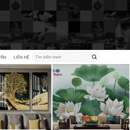
Tìm
VẤN
LIÊN HỆ
kiếm: