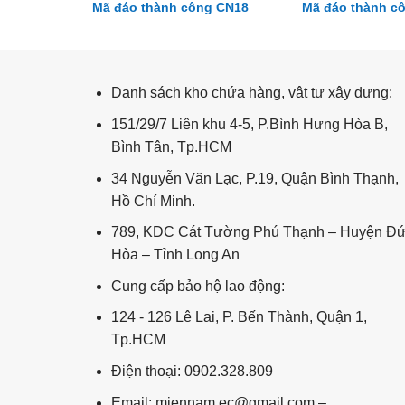
g CN01
Mã đáo thành công CN18
Mã đáo thành c
Thuận buồm xuôi gió 99
Danh sách kho chứa hàng, vật tư xây dựng:
151/29/7 Liên khu 4-5, P.Bình Hưng Hòa B,
Bình Tân, Tp.HCM
34 Nguyễn Văn Lạc, P.19, Quận Bình Thạnh,
Hồ Chí Minh.
789, KDC Cát Tường Phú Thạnh – Huyện Đ
Hòa – Tỉnh Long An
Cung cấp bảo hộ lao động:
124 - 126 Lê Lai, P. Bến Thành, Quận 1,
Tp.HCM
Điện thoại: 0902.328.809
Email: miennam.ec@gmail.com –