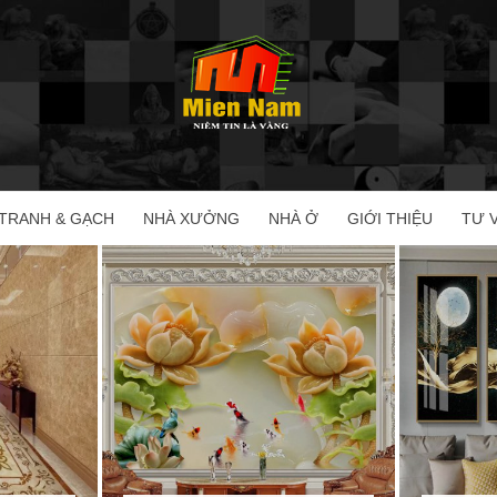
TRANH & GẠCH
NHÀ XƯỞNG
NHÀ Ở
GIỚI THIỆU
TƯ 