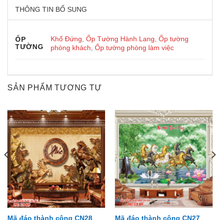
THÔNG TIN BỔ SUNG
Khổ Đứng
,
Ốp Tường Hành Lang
,
Ốp tường
ỐP
TƯỜNG
phòng khách
,
Ốp tường phòng làm việc
SẢN PHẨM TƯƠNG TỰ
Mã đáo thành công CN28
Mã đáo thành công CN27