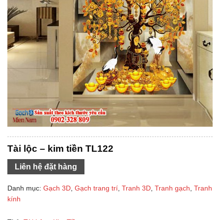
Tài lộc – kim tiền TL122
Liên hệ đặt hàng
Danh mục:
Gạch 3D
,
Gạch trang trí
,
Tranh 3D
,
Tranh gạch
,
Tranh
kính