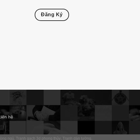
Đăng Ký
Liên hệ
hòng ngủ
Tranh gạch 3d phong thủy
Tranh dán tường