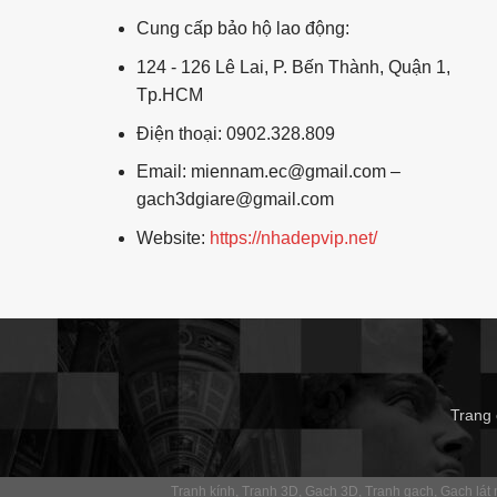
Cung cấp bảo hộ lao động:
124 - 126 Lê Lai, P. Bến Thành, Quận 1,
Tp.HCM
Điện thoại: 0902.328.809
Email: miennam.ec@gmail.com –
gach3dgiare@gmail.com
Website:
https://nhadepvip.net/
Trang
Tranh kính
Tranh 3D
Gạch 3D
Tranh gạch
Gạch lát