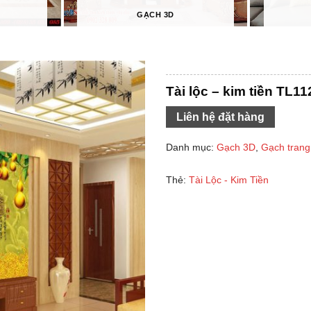
GẠCH 3D
Tài lộc – kim tiền TL11
Liên hệ đặt hàng
Danh mục:
Gạch 3D
,
Gạch trang 
Thẻ:
Tài Lộc - Kim Tiền