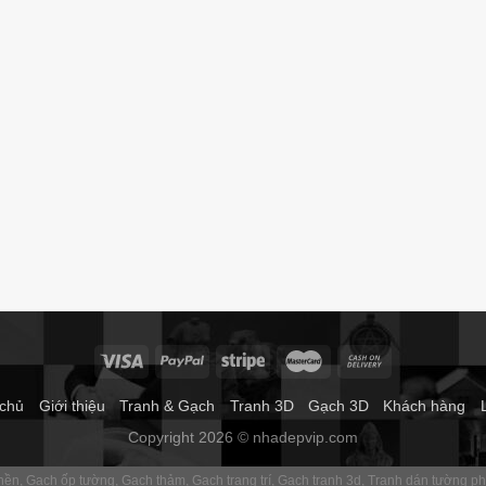
 chủ
Giới thiệu
Tranh & Gạch
Tranh 3D
Gạch 3D
Khách hàng
Copyright 2026 © nhadepvip.com
 nền
Gạch ốp tường
Gạch thảm
Gạch trang trí
Gạch tranh 3d
Tranh dán tường p