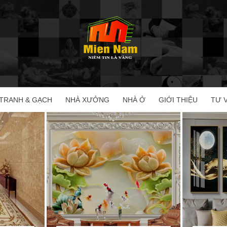
TRANH & GẠCH
NHÀ XƯỞNG
NHÀ Ở
GIỚI THIỆU
TƯ 