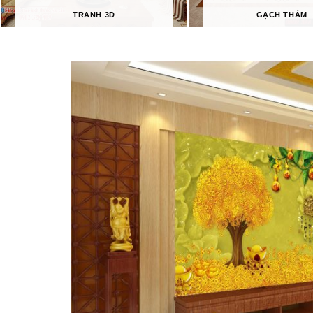
TRANH 3D
GẠCH THẢM