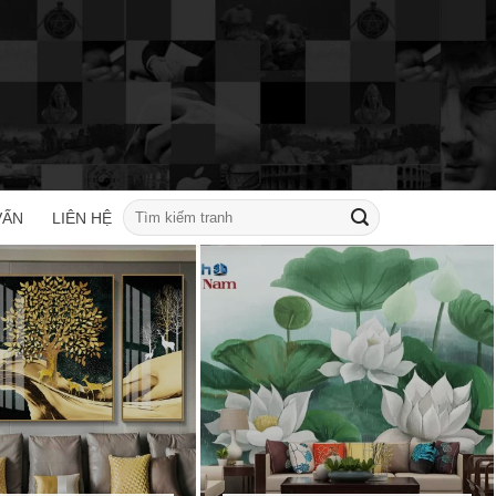
Tìm
VẤN
LIÊN HỆ
kiếm: