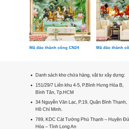
g CN03
Mã đáo thành công CN24
Mã đáo thành c
Tài lộc - kim tiền TL112
Danh sách kho chứa hàng, vật tư xây dựng:
151/29/7 Liên khu 4-5, P.Bình Hưng Hòa B,
Bình Tân, Tp.HCM
34 Nguyễn Văn Lạc, P.19, Quận Bình Thạnh,
Hồ Chí Minh.
789, KDC Cát Tường Phú Thạnh – Huyện Đ
Hòa – Tỉnh Long An