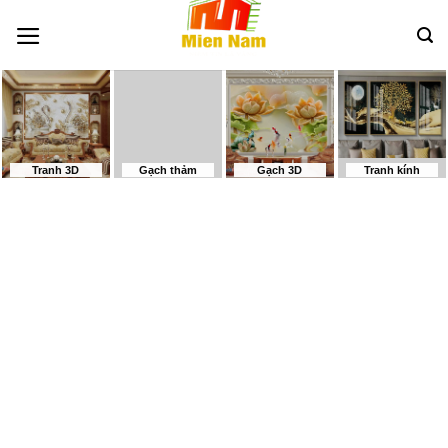
Bỏ
qua
nội
dung
Tranh 3D
Gạch thảm
Gạch 3D
Tranh kính