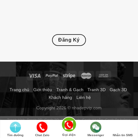
Đăng Ký
Trang chủ
Giới thiệu
Tranh & Gạch
Tranh 3D
Gạch 3D
Khách hàng
Liên hệ
Copyright 2026 © nhadepvip.com
Tranh kính
Tranh 3D
Gạch 3D
Tranh gạch
Gạch lát nền
Gạch ốp tường
Gạch thảm
Gạch trang trí
Gạch tranh 3d
Tranh dán tường phòng ngủ
Tranh gạch 3d phong thủy
Tranh dán tường
Gọi điện
Tìm đường
Chat Zalo
Messenger
Nhắn tin SMS