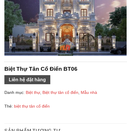
Biệt Thự Tân Cổ Điển BT06
Liên hệ đặt hàng
Danh mục:
Biệt thự
,
Biệt thự tân cổ điển
,
Mẫu nhà
Thẻ:
biệt thự tân cổ điển
SẢN PHẨM TƯƠNG TỰ