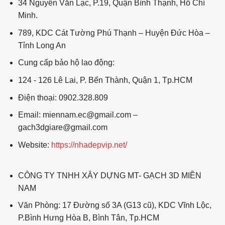
34 Nguyễn Văn Lạc, P.19, Quận Bình Thạnh, Hồ Chí
Minh.
789, KDC Cát Tường Phú Thạnh – Huyện Đức Hòa –
Tỉnh Long An
Cung cấp bảo hộ lao động:
124 - 126 Lê Lai, P. Bến Thành, Quận 1, Tp.HCM
Điện thoại: 0902.328.809
Email: miennam.ec@gmail.com –
gach3dgiare@gmail.com
Website:
https://nhadepvip.net/
CÔNG TY TNHH XÂY DỰNG MT- GẠCH 3D MIỀN
NAM
Văn Phòng: 17 Đường số 3A (G13 cũ), KDC Vĩnh Lộc,
P.Bình Hưng Hòa B, Bình Tân, Tp.HCM