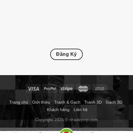
Đăng Ký
Trang chủ
Giới thiệu
Tranh & Gạch
Tranh 3D
Gạch 3D
Khách hàng
Liên hệ
Copyright 2026 © nhadepvip.com
Tranh kính
Tranh 3D
Gạch 3D
Tranh gạch
Gạch lát nền
Gạch ốp tường