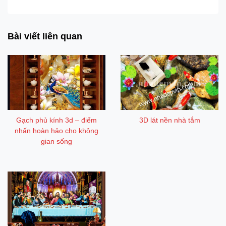
Gạch ốp lát 3d, 4d, 5d, 8d đẹp đẳng cấp
Bài viết liên quan
Gạch phủ kính 3d – điểm
3D lát nền nhà tắm
nhấn hoàn hảo cho không
gian sống