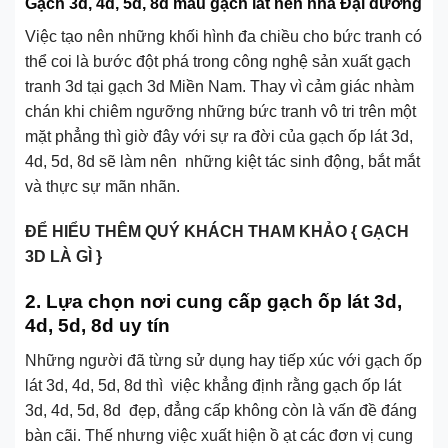
Gạch 3d, 4d, 5d, 8d mẫu gạch lát nền nhà Đại dương
Việc tạo nên những khối hình đa chiều cho bức tranh có
thể coi là bước đột phá trong công nghệ sản xuất gạch
tranh 3d tại gạch 3d Miền Nam. Thay vì cảm giác nhàm
chán khi chiêm ngưỡng những bức tranh vô tri trên một
mặt phẳng thì giờ đây với sự ra đời của gạch ốp lát 3d,
4d, 5d, 8d sẽ làm nên những kiệt tác sinh động, bắt mắt
và thực sự mãn nhãn.
ĐỂ HIỂU THÊM QUÝ KHÁCH THAM KHẢO { GẠCH
3D LÀ GÌ }
2. Lựa chọn nơi cung cấp gạch ốp lát 3d,
4d, 5d, 8d uy tín
Những người đã từng sử dụng hay tiếp xúc với gạch ốp
lát 3d, 4d, 5d, 8d thì việc khẳng định rằng gạch ốp lát
3d, 4d, 5d, 8d đẹp, đẳng cấp không còn là vấn đề đáng
bàn cãi. Thế nhưng việc xuất hiện ồ ạt các đơn vị cung