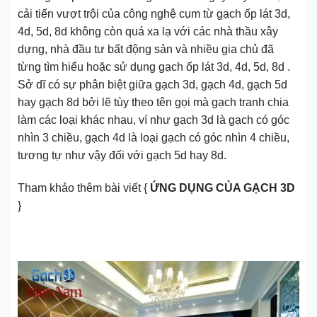
cải tiến vượt trội của công nghệ cụm từ gạch ốp lát 3d,
4d, 5d, 8d không còn quá xa lạ với các nhà thầu xây
dựng, nhà đầu tư bất động sản và nhiều gia chủ đã
từng tìm hiểu hoặc sử dụng gạch ốp lát 3d, 4d, 5d, 8d .
Sở dĩ có sự phân biệt giữa gạch 3d, gạch 4d, gạch 5d
hay gạch 8d bởi lẽ tùy theo tên gọi mà gạch tranh chia
làm các loại khác nhau, ví như gạch 3d là gạch có góc
nhìn 3 chiều, gạch 4d là loại gạch có góc nhìn 4 chiều,
tương tự như vậy đối với gạch 5d hay 8d.
Tham khảo thêm bài viết {
ỨNG DỤNG CỦA GẠCH 3D
}