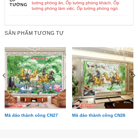
ỐP
tường phòng ăn
,
Ốp tường phòng khách
,
Ốp
TƯỜNG
tường phòng làm việc
,
Ốp tường phòng ngủ
SẢN PHẨM TƯƠNG TỰ
Mã đáo thành công CN27
Mã đáo thành công CN26
Đại dương DD66