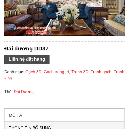
Đại dương DD37
Liên hệ đặt hàng
Danh mục:
Gạch 3D
,
Gạch trang trí
,
Tranh 3D
,
Tranh gạch
,
Tranh
kính
Thẻ:
Đại Dương
MÔ TẢ
THÔNG TIN BỔ SUNG