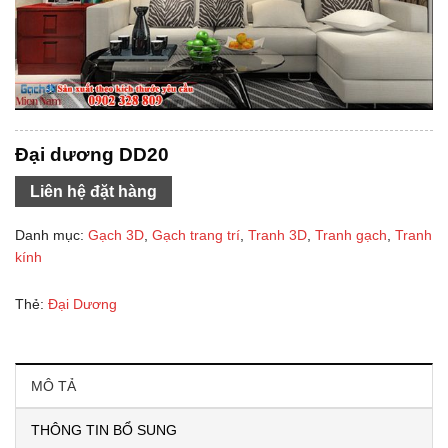
Đại dương DD20
Liên hệ đặt hàng
Danh mục:
Gạch 3D
,
Gạch trang trí
,
Tranh 3D
,
Tranh gạch
,
Tranh
kính
Thẻ:
Đại Dương
MÔ TẢ
THÔNG TIN BỔ SUNG