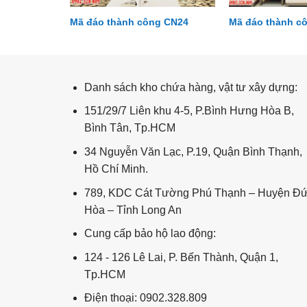
g CN03
Mã đáo thành công CN24
Mã đáo thành c
Đại dương DD07
Danh sách kho chứa hàng, vật tư xây dựng:
151/29/7 Liên khu 4-5, P.Bình Hưng Hòa B,
Bình Tân, Tp.HCM
34 Nguyễn Văn Lạc, P.19, Quận Bình Thạnh,
Hồ Chí Minh.
789, KDC Cát Tường Phú Thạnh – Huyện Đ
Hòa – Tỉnh Long An
Cung cấp bảo hộ lao động:
124 - 126 Lê Lai, P. Bến Thành, Quận 1,
Tp.HCM
Điện thoại: 0902.328.809