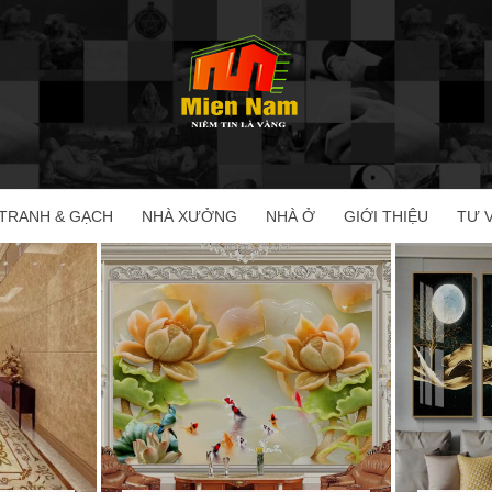
TRANH & GẠCH
NHÀ XƯỞNG
NHÀ Ở
GIỚI THIỆU
TƯ 