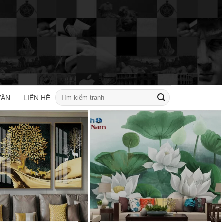
Tìm
VẤN
LIÊN HỆ
kiếm: