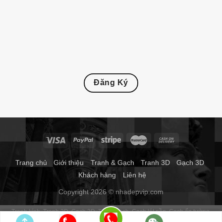
Đăng Ký
Trang chủ
Giới thiệu
Tranh & Gạch
Tranh 3D
Gạch 3D
Khách hàng
Liên hệ
Copyright 2026 © nhadepvip.com
Tranh kính
Tranh 3D
Gạch 3D
Tranh gạch
Gạch lát nền
Gạch ốp tường
Gạch thảm
Gạch trang trí
Gạch tranh 3d
Tranh dán tường phòng ngủ