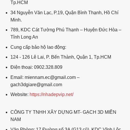
Tp.HCM
34 Nguyễn Văn Lạc, P.19, Quận Bình Thạnh, Hồ Chí
Minh.
789, KDC Cát Tường Phú Thạnh – Huyện Đức Hòa –
Tỉnh Long An
Cung cấp bảo hộ lao động:
124 - 126 Lê Lai, P. Bến Thành, Quận 1, Tp.HCM
Điện thoại: 0902.328.809
Email: miennam.ec@gmail.com –
gach3dgiare@gmail.com
Website:
https://nhadepvip.net/
CÔNG TY TNHH XÂY DỰNG MT- GẠCH 3D MIỀN
NAM
Văn Phòng: 17 Đường số 3A (G13 cũ), KDC Vĩnh Lộc,