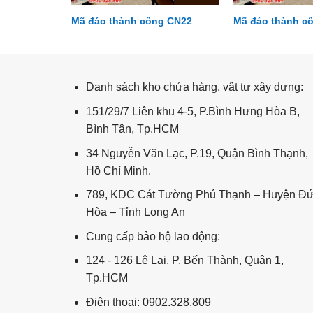
g CN01
Mã đáo thành công CN22
Mã đáo thành c
Công giáo CG64
Danh sách kho chứa hàng, vật tư xây dựng:
151/29/7 Liên khu 4-5, P.Bình Hưng Hòa B,
Bình Tân, Tp.HCM
34 Nguyễn Văn Lạc, P.19, Quận Bình Thạnh,
Hồ Chí Minh.
789, KDC Cát Tường Phú Thạnh – Huyện Đ
Hòa – Tỉnh Long An
Cung cấp bảo hộ lao động:
124 - 126 Lê Lai, P. Bến Thành, Quận 1,
Tp.HCM
Điện thoại: 0902.328.809