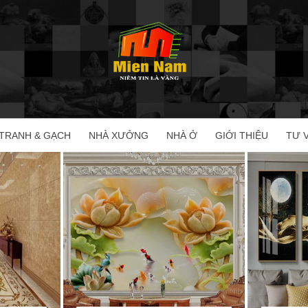
TRANH & GẠCH
NHÀ XƯỞNG
NHÀ Ở
GIỚI THIỆU
TƯ 