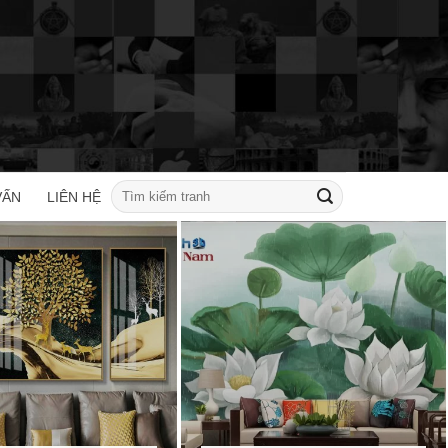
Tìm
VẤN
LIÊN HỆ
kiếm: