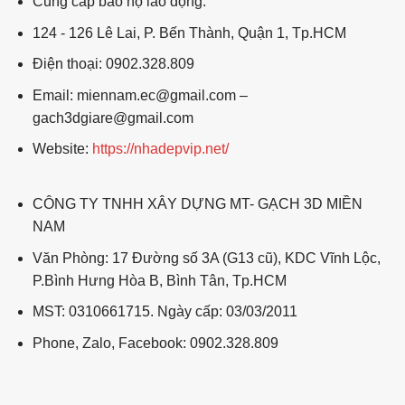
Cung cấp bảo hộ lao động:
124 - 126 Lê Lai, P. Bến Thành, Quận 1, Tp.HCM
Điện thoại: 0902.328.809
Email: miennam.ec@gmail.com –
gach3dgiare@gmail.com
Website:
https://nhadepvip.net/
CÔNG TY TNHH XÂY DỰNG MT- GẠCH 3D MIỀN
NAM
Văn Phòng: 17 Đường số 3A (G13 cũ), KDC Vĩnh Lộc,
P.Bình Hưng Hòa B, Bình Tân, Tp.HCM
MST: 0310661715. Ngày cấp: 03/03/2011
Phone, Zalo, Facebook: 0902.328.809